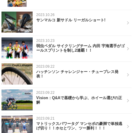
2023.10.26
サンマルコ 新サドル リーガルショート!
2023.10.23
弱虫ペダル サイクリングチーム 内田 宇海選手がゴ
ールスプリントを制し2連覇！！
2023.09.22
ハッチンソン チャレンジャー・チューブレス発
表！
2023.09.22
Vision：Q&Aで基礎から学ぶ、ホイール選びの正
解
2023.09.21
マトリックスパワータグ マンセボの豪脚で単独逃
げ切り！！ホセとワン、ツー勝利！！！