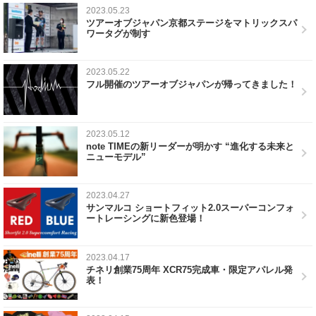
2023.05.23
ツアーオブジャパン京都ステージをマトリックスパ
ワータグが制す
2023.05.22
フル開催のツアーオブジャパンが帰ってきました！
2023.05.12
note TIMEの新リーダーが明かす “進化する未来と
ニューモデル”
2023.04.27
サンマルコ ショートフィット2.0スーパーコンフォ
ートレーシングに新色登場！
2023.04.17
チネリ創業75周年 XCR75完成車・限定アパレル発
表！