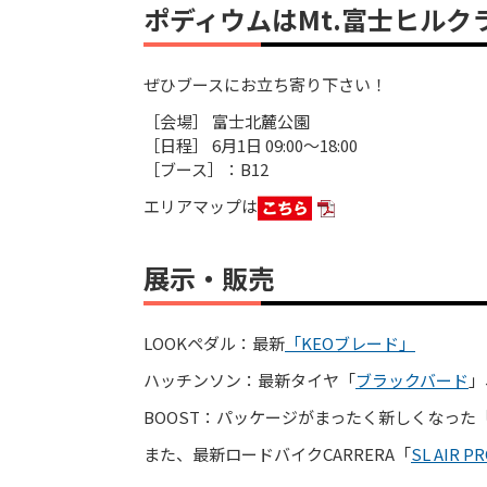
ポディウムはMt.富士ヒル
ぜひブースにお立ち寄り下さい！
［会場］ 富士北麓公園
［日程］ 6月1日 09:00～18:00
［ブース］：B12
エリアマップは
展示・販売
LOOKペダル：最新
「KEOブレード」
ハッチンソン：最新タイヤ「
ブラックバード
」
BOOST：パッケージがまったく新しくなった
また、最新ロードバイクCARRERA「
SL AIR P