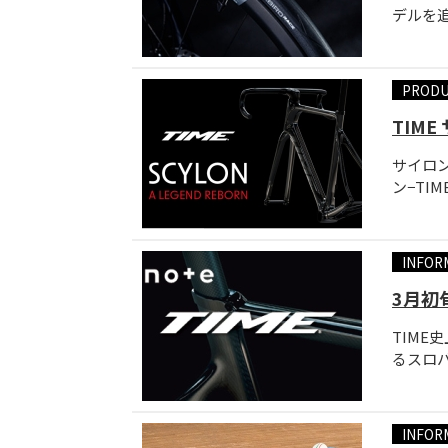
デルを追
PROD
TIM
サイロン
ン−TI
INFOR
3月初
TIM
るスロ
INFOR