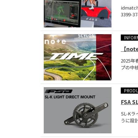
idma
3399-3
INFOR
【no
2025
プの中核
PROD
FSA
SL-
うに設計