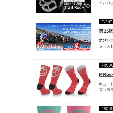
イルロッ
EVENT
第25
第25回ス
ブーストシ
PROD
MBw
キュー
ズもありま
PROD