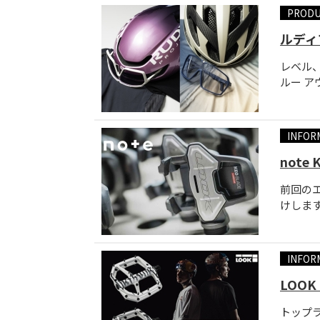
PROD
ルディ
レベル
ルー ア
INFOR
not
前回の
けします
INFOR
LOO
トップ