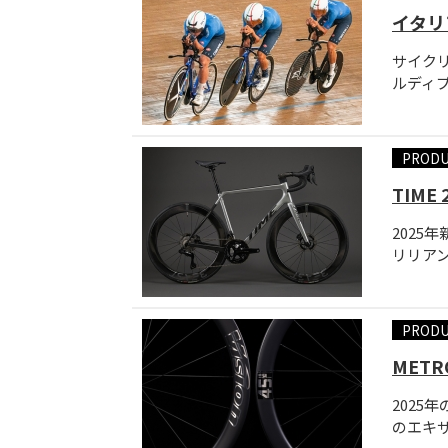
イタリ
サイクリ
ルディプ
PROD
TIME
202
リリアン
PROD
METRO
202
のエキサ