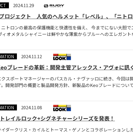
2024.11.29
UCT
プロジェクト 人気のヘルメット「レベル」、「ニトロ
、ニトロンの最高の保護機能と快適性を備え、 今までにない大胆で
ヴィオメタルシャイニーは鮮やかな薄紫からブルーへのエレガントなグラ
2024.11.12
MATION
e Keoブレードの革新：開発主管アレックス・アヴォに訊
エクスポートマネージャーのパスカル・ナヴァッロに続き、今回は
。開発部門の概要と製品開発方針、新製品のKeoブレードについて、いく
2024.11.08
MATION
K トレイルロック+シグネチャーシリーズを発表！
ライダークリス・カイルとトーマス・ゲノンとコラボレーションした