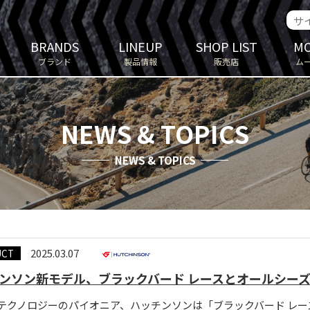
BRANDS
LINEUP
SHOP LIST
MO
ブランド
製品情報
販売店
ム
NEWS & TOPICS
NEWS & TOPICS
2025.03.07
UCT
ンソン新モデル、ブラックバード レースとオールシー
テクノロジーのパイオニア、ハッチンソンは「ブラックバード レー