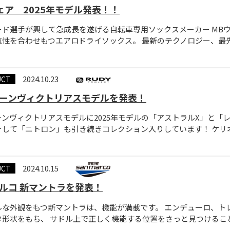
ェア 2025年モデル発表！！
ド選手が興して急成長を遂げる自転車専用ソックスメーカー MBウェ
性を合わせもつエアロドライソックス。 最新のテクノロジー、最先端素材
2024.10.23
UCT
ーンヴィクトリアスモデルを発表！
ーンヴィクトリアスモデルに2025年モデルの「アストラルX」と「
して「ニトロン」も引き続きコレクション入りしています！ ケリオン−チ
2024.10.15
UCT
ルコ 新マントラを発表！
ルな外観をもつ新マントラは、機能が満載です。 エンデューロ、ト
形状をもち、 サドル上で正しく機能する位置をさっと見つけることがで