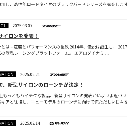
加し、高性能ロードタイヤのブラックバードシリーズを拡充します。 ..
2025.03.07
UCT
E サイロンを発表！
とは – 速度とパフォーマンスの極致 2014年、伝説は誕生し、 2
MEの旗艦レーシングプラットフォーム。 エアロダイナミ .....
2025.02.21
MATION
旬、新型サイロンのローンチが決定！
E史上もっともハイテクな製品、新型サイロンの発表がいよいよ近づ
バキアと往復し、ニューモデルのローンチに向けて慌ただしい日々
2025.02.14
MATION