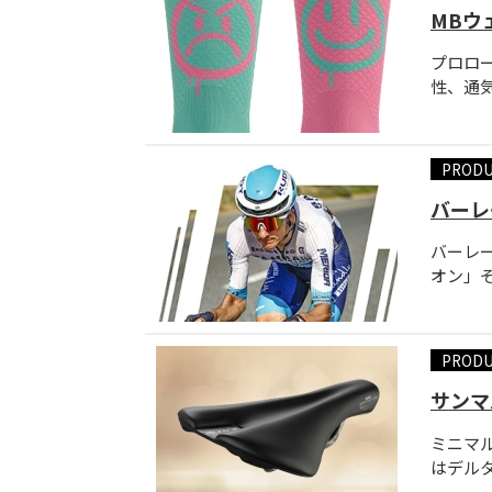
MBウ
プロロー
性、通気
PROD
バーレ
バーレ
オン」そ
PROD
サンマ
ミニマ
はデルタ