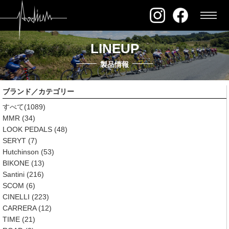
LINEUP
製品情報
ブランド／カテゴリー
すべて
(1089)
MMR
(34)
LOOK PEDALS
(48)
SERYT
(7)
Hutchinson
(53)
BIKONE
(13)
Santini
(216)
SCOM
(6)
CINELLI
(223)
CARRERA
(12)
TIME
(21)