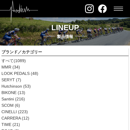
LINEUP
製品情報
ブランド／カテゴリー
すべて
(1089)
MMR
(34)
LOOK PEDALS
(48)
SERYT
(7)
Hutchinson
(53)
BIKONE
(13)
Santini
(216)
SCOM
(6)
CINELLI
(223)
CARRERA
(12)
TIME
(21)