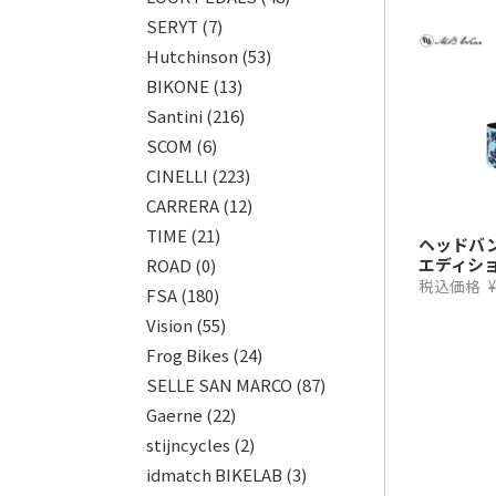
SERYT
(7)
Hutchinson
(53)
BIKONE
(13)
Santini
(216)
SCOM
(6)
CINELLI
(223)
CARRERA
(12)
TIME
(21)
ヘッドバン
エディシ
ROAD
(0)
税込価格
¥
FSA
(180)
Vision
(55)
Frog Bikes
(24)
SELLE SAN MARCO
(87)
Gaerne
(22)
stijncycles
(2)
idmatch BIKELAB
(3)