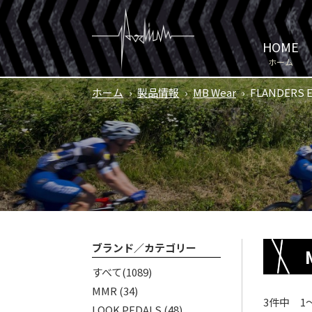
HOME
ホーム
ホーム
›
製品情報
›
MB Wear
›
FLANDERS 
ブランド／カテゴリー
すべて
(1089)
MMR
(34)
3件中 1
LOOK PEDALS
(48)