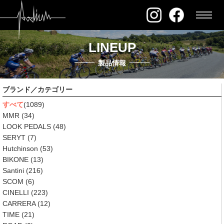
LINEUP
製品情報
ブランド／カテゴリー
すべて
(1089)
MMR
(34)
LOOK PEDALS
(48)
SERYT
(7)
Hutchinson
(53)
BIKONE
(13)
Santini
(216)
SCOM
(6)
CINELLI
(223)
CARRERA
(12)
TIME
(21)