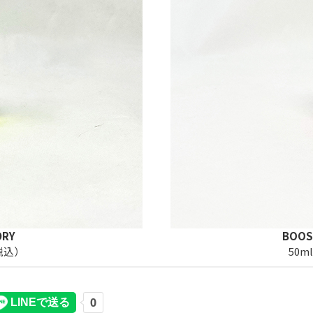
DRY
BOOST
（税込）
50m