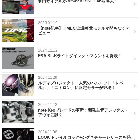
和田サイクルがidmatch BIKE Labを導入！
2025.01.16
【note記事】TIME史上最軽量モデルが間もなくデ
ビュー
2024.12.12
FSA SL-Kライトダイレクトマウントを発表！
2024.11.29
ルディプロジェクト 人気のヘルメット「レベ
ル」、「ニトロン」に限定カラーが登場！
2024.11.12
note Keoブレードの革新：開発主管アレックス・
アヴォに訊く
2024.11.08
LOOK トレイルロック+シグネチャーシリーズを発