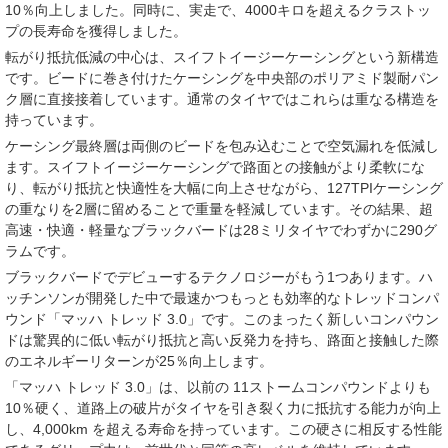
10％向上しました。同時に、実走で、4000キロを超えるクラストッ
プの長寿命を獲得しました。
転がり抵抗低減の中心は、スイフトイージーケーシングという新構造
です。ビードに巻き付けたケーシングを中央部のポリアミド製耐パン
ク層に直接接着しています。通常のタイヤではこれらは重なる構造を
持っています。
ケーシング最終層は両側のビードを包み込むことで空気漏れを低減し
ます。スイフトイージーケーシングで路面との接触がより柔軟にな
り、転がり抵抗と快適性を大幅に向上させながら、127TPIケーシング
の重なりを2層に留めることで重量を軽減しています。その結果、超
高速・快適・軽量なブラックバードは28ミリタイヤでわずかに290グ
ラムです。
ブラックバードでデビューするテクノロジーがもう1つあります。ハ
ッチンソンが開発した中で最速かつもっとも効率的なトレッドコンパ
ウンド「マッハ トレッド 3.0」です。このまったく新しいコンパウン
ドは驚異的に低い転がり抵抗と高い反発力を持ち、路面と接触した際
のエネルギーリターンが25％向上します。
「マッハ トレッド 3.0」は、以前の 11ストームコンパウンドよりも
10％硬く、道路上の破⽚がタイヤを引き裂く力に抵抗する能力が向上
し、4,000km を超える寿命を持っています。この硬さに相反する性能