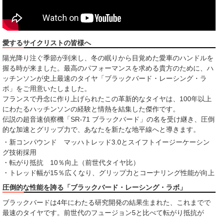
愛するサイクリストの皆様へ
陽光降り注ぐ季節が到来し、冬の眠りから目覚めた愛車のハンドルを
握る時が来ました。最高のパフォーマンスを求める貴方のために、ハ
ッチンソンが史上最速のタイヤ「ブラックバード・レーシング・ラ
ボ」をご用意いたしました。
フランスで丹念に作り上げられたこの革新的なタイヤは、100年以上
にわたるハッチンソンの経験と情熱を結集した傑作です。
伝説の超音速偵察機「SR-71 ブラックバード」の名を受け継き、圧倒
的な加速とグリップ力で、あなたを新たな地平線へと導きます。
・新コンパウンド マッハトレッド3.0とスイフトイージーケーシン
グ技術採用
・転がり抵抗 10％向上（前世代タイヤ比）
・トレッド幅が15％広くなり、グリップ力とコーナリング性能が向上
圧倒的な性能を誇る「ブラックバード・レーシング・ラボ」
ブラックバードは4年にわたる研究開発の結果生まれた、これまでで
最速のタイヤです。前世代のフュージョン5と比べて転がり抵抗が