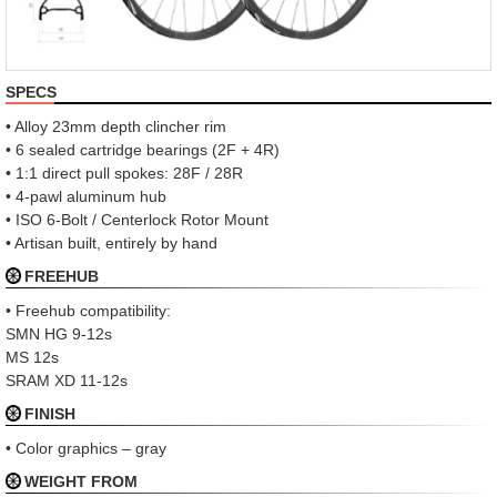
SPECS
• Alloy 23mm depth clincher rim
• 6 sealed cartridge bearings (2F + 4R)
• 1:1 direct pull spokes: 28F / 28R
• 4-pawl aluminum hub
• ISO 6-Bolt / Centerlock Rotor Mount
• Artisan built, entirely by hand
FREEHUB
• Freehub compatibility:
SMN HG 9-12s
MS 12s
SRAM XD 11-12s
FINISH
• Color graphics – gray
WEIGHT FROM