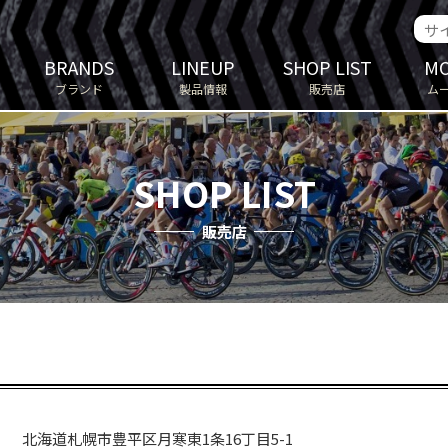
BRANDS
LINEUP
SHOP LIST
MO
ブランド
製品情報
販売店
ム
SHOP LIST
販売店
北海道札幌市豊平区月寒東1条16丁目5-1