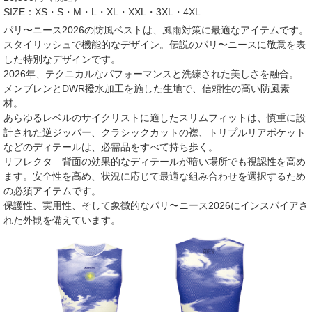
SIZE：XS・S・M・L・XL・XXL・3XL・4XL
パリ〜ニース2026の防風ベストは、風雨対策に最適なアイテムです。
スタイリッシュで機能的なデザイン。伝説のパリ〜ニースに敬意を表
した特別なデザインです。
2026年、テクニカルなパフォーマンスと洗練された美しさを融合。
メンブレンとDWR撥水加工を施した生地で、信頼性の高い防風素
材。
あらゆるレベルのサイクリストに適したスリムフィットは、慎重に設
計された逆ジッパー、クラシックカットの襟、トリプルリアポケット
などのディテールは、必需品をすべて持ち歩く。
リフレクタ 背面の効果的なディテールが暗い場所でも視認性を高め
ます。安全性を高め、状況に応じて最適な組み合わせを選択するため
の必須アイテムです。
保護性、実用性、そして象徴的なパリ〜ニース2026にインスパイアさ
れた外観を備えています。