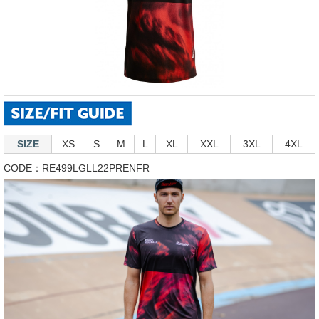
SIZE
XS
S
M
L
XL
XXL
3XL
4XL
CODE：RE499LGLL22PRENFR