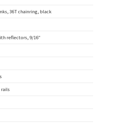
ks, 36T chainring, black
th reflectors, 9/16″
s
rails