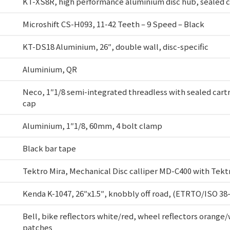
KT-XS8R, high performance aluminium disc hub, sealed ca
Microshift CS-H093, 11-42 Teeth – 9 Speed – Black
KT-DS18 Aluminium, 26″, double wall, disc-specific
Aluminium, QR
Neco, 1″1/8 semi-integrated threadless with sealed cart
cap
Aluminium, 1″1/8, 60mm, 4 bolt clamp
Black bar tape
Tektro Mira, Mechanical Disc calliper MD-C400 with Te
Kenda K-1047, 26″x1.5″, knobbly off road, (ETRTO/ISO 38
Bell, bike reflectors white/red, wheel reflectors orange/
patches