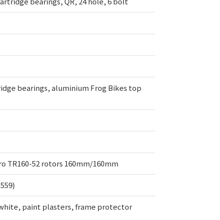
rtridge bearings, QR, 24 hole, 6 bolt
ridge bearings, aluminium Frog Bikes top
ktro TR160-52 rotors 160mm/160mm
-559)
white, paint plasters, frame protector