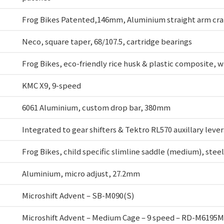
Frog Bikes Patented,146mm, Aluminium straight arm cran
Neco, square taper, 68/107.5, cartridge bearings
Frog Bikes, eco-friendly rice husk & plastic composite, wi
KMC X9, 9-speed
6061 Aluminium, custom drop bar, 380mm
Integrated to gear shifters & Tektro RL570 auxillary lever
Frog Bikes, child specific slimline saddle (medium), steel 
Aluminium, micro adjust, 27.2mm
Microshift Advent – SB-M090(S)
Microshift Advent – Medium Cage – 9 speed – RD-M6195M