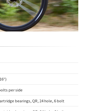
16″)
olts per side
rtridge bearings, QR, 24 hole, 6 bolt