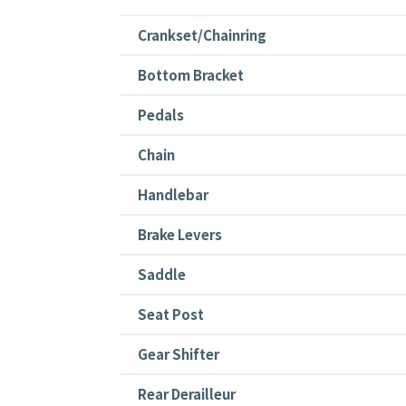
Crankset/Chainring
Bottom Bracket
Pedals
Chain
Handlebar
Brake Levers
Saddle
Seat Post
Gear Shifter
Rear Derailleur