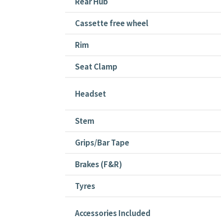
Rear Hub
Cassette free wheel
Rim
Seat Clamp
Headset
Stem
Grips/Bar Tape
Brakes (F&R)
Tyres
Accessories Included