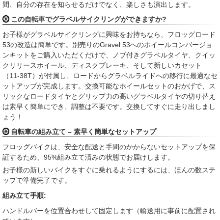
間、自分の存在を知らせるだけでなく、楽しさも演出します。
この自転車でグラベルサイクリングができますか?
お子様がグラベルサイクリングに興味をお持ちなら、フロッグロード
53の改造は簡単です。別売りのGravel 53へのホイールコンバージョ
ンキットをご購入いただくだけで、ノブ付きグラベルタイヤ、クイッ
クリリースホイール、ディスクブレーキ、そして新しいカセット
（11-38T）が付属し、ロードからグラベルライドへの移行に最適なセ
ットアップが完成します。交換可能なホイールセットのおかげで、ス
リックなロードタイヤとグリップ力の高いグラベルタイヤの切り替え
は素早く簡単にでき、調整は不要です。交換してすぐに走り出しまし
ょう！
自転車の組み立て – 素早く簡単なセットアップ
フロッグバイクは、安全な配送と手間のかからないセットアップを保
証するため、95%組み立て済みの状態でお届けします。
お子様の新しいバイクをすぐに乗れるようにするには、ほんの数ステ
ップで準備完了です。
組み立て手順:
ハンドルバーを位置合わせして固定します（輸送用に事前に配置され