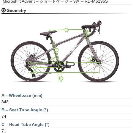
Microshift Advent – ショートケージ – 9速 – RD-M6195S
Geometry
A – Wheelbase (mm)
848
B – Seat Tube Angle (°)
74
C – Head Tube Angle (°)
71