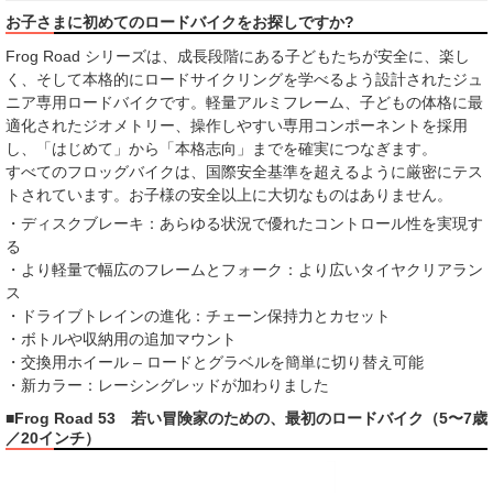
お子さまに初めてのロードバイクをお探しですか?
Frog Road シリーズは、成長段階にある子どもたちが安全に、楽し
く、そして本格的にロードサイクリングを学べるよう設計されたジュ
ニア専用ロードバイクです。軽量アルミフレーム、子どもの体格に最
適化されたジオメトリー、操作しやすい専用コンポーネントを採用
し、「はじめて」から「本格志向」までを確実につなぎます。
すべてのフロッグバイクは、国際安全基準を超えるように厳密にテス
トされています。お子様の安全以上に大切なものはありません。
・ディスクブレーキ：あらゆる状況で優れたコントロール性を実現す
る
・より軽量で幅広のフレームとフォーク：より広いタイヤクリアラン
ス
・ドライブトレインの進化：チェーン保持力とカセット
・ボトルや収納用の追加マウント
・交換用ホイール – ロードとグラベルを簡単に切り替え可能
・新カラー：レーシングレッドが加わりました
■Frog Road 53 若い冒険家のための、最初のロードバイク（5〜7歳
／20インチ）