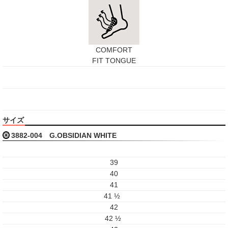
COMFORT
FIT TONGUE
サイズ
3882-004 G.OBSIDIAN WHITE
39
40
41
41 ½
42
42 ½