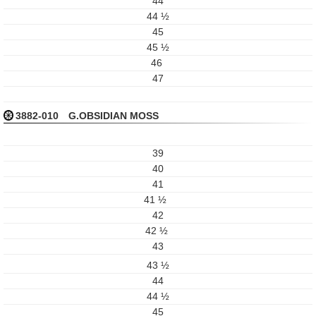
44
44 ½
45
45 ½
46
47
3882-010 G.OBSIDIAN MOSS
39
40
41
41 ½
42
42 ½
43
43 ½
44
44 ½
45