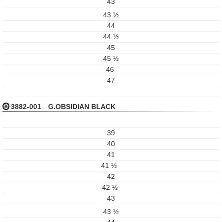
43
43 ½
44
44 ½
45
45 ½
46
47
3882-001 G.OBSIDIAN BLACK
39
40
41
41 ½
42
42 ½
43
43 ½