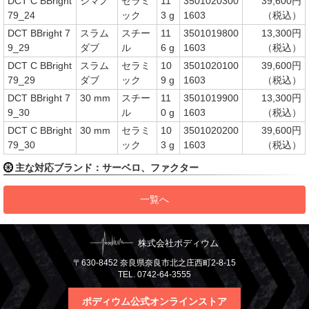
DCT C BBright
シマノ
セラミ
11
3501020300
39,600円
79_24
ック
3 g
1603
（税込）
DCT BBright 7
スラム
スチー
11
3501019800
13,300円
9_29
ダブ
ル
6 g
1603
（税込）
DCT C BBright
スラム
セラミ
10
3501020100
39,600円
79_29
ダブ
ック
9 g
1603
（税込）
DCT BBright 7
30 mm
スチー
11
3501019900
13,300円
9_30
ル
0 g
1603
（税込）
DCT C BBright
30 mm
セラミ
10
3501020200
39,600円
79_30
ック
3 g
1603
（税込）
主な対応ブランド：サーベロ、ファクター
一覧へ
株式会社ポディウム
〒630-8452 奈良県奈良市北之庄西町2-8-15
TEL. 0742-64-3555
ポディウム公式オンラインストア