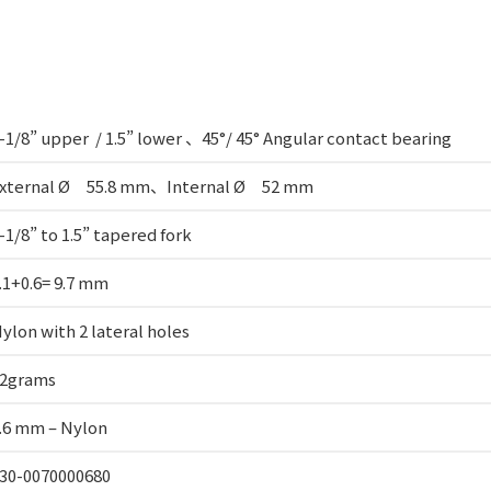
-1/8” upper / 1.5” lower 、45°/ 45° Angular contact bearing
xternal Ø 55.8 mm、Internal Ø 52 mm
-1/8” to 1.5” tapered fork
.1+0.6= 9.7 mm
ylon with 2 lateral holes
2grams
.6 mm – Nylon
30-0070000680