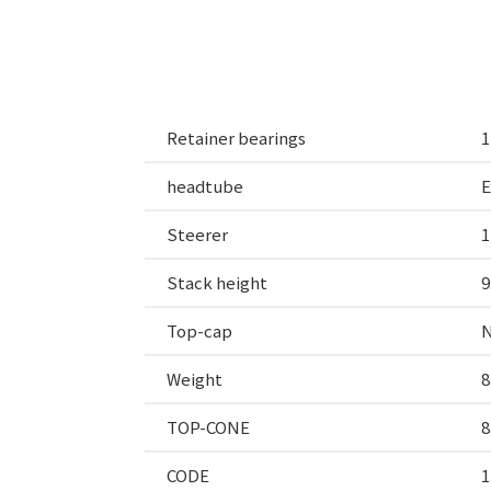
Retainer bearings
1
headtube
E
Steerer
1
Stack height
9
Top-cap
N
Weight
8
TOP-CONE
8
CODE
1