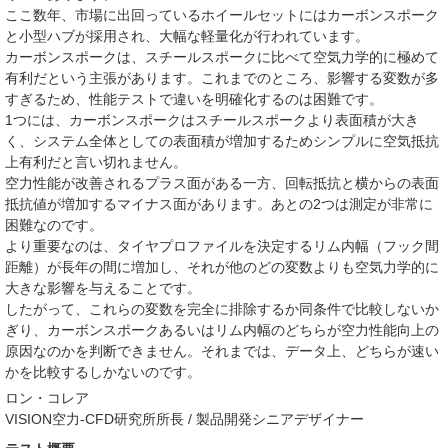
ここ数年、市場に出回っているホイールセットにはカーボンスポーク
と小型ハブが採用され、大幅な軽量化が行われています。
カーボンスポークは、スチールスポークに比べて空気力学的に極めて
有利だという主張があります。これまでのところ、影響する変数が多
すぎるため、性能テストで違いを明確化するのは困難です。
1つには、カーボンスポークはスチールスポークより表面積が大き
く、システム全体としての表面積が増加するためシンプルに空気抵抗
上有利だと言い切れません。
空力性能が改善されるプラス面がある一方、回転抵抗と横からの表面
抵抗値が増加するマイナス面があります。あとの2つは測定が非常に
困難なのです。
より重要なのは、タイヤプロファイルを決定するリム内幅（フック間
距離）が長年の間に増加し、それが他のどの変数よりも空気力学的に
大きな影響を与えることです。
したがって、これらの変数を完全に排除するか同条件で比較しないか
ぎり、カーボンスポークあるいはリム内幅のどちらが空力性能向上の
原因なのかを判断できません。それまでは、データ上、どちらが速い
かを比較するしかないのです。
ロン・コレア
VISION空力-CFD研究所所長 / 製品開発シニアデザイナー