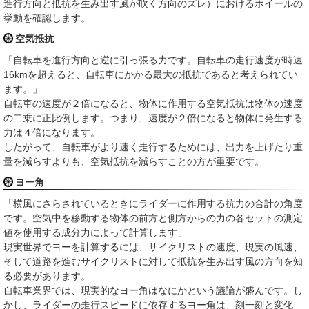
進行方向と抵抗を生み出す風が吹く方向のズレ）におけるホイールの
挙動を確認します。
空気抵抗
「自転車を進行方向と逆に引っ張る力です。自転車の走行速度が時速
16kmを超えると、自転車にかかる最大の抵抗であると考えられてい
ます。」
自転車の速度が２倍になると、物体に作用する空気抵抗は物体の速度
の二乗に正比例します。つまり、速度が２倍になると物体に発生する
力は４倍になります。
したがって、自転車がより速く走行するためには、出力を上げたり重
量を減らすよりも、空気抵抗を減らすことの方が重要です。
ヨー角
「横風にさらされているときにライダーに作用する抗力の合計の角度
です。空気中を移動する物体の前方と側方からの力の各セットの測定
値を使用する成分力によって計算します」
現実世界でヨーを計算するには、サイクリストの速度、現実の風速、
そして道路を進むサイクリストに対して抵抗を生み出す風の方向を知
る必要があります。
自転車業界では、現実的なヨー角はなにかという議論が盛んです。し
かし、ライダーの走行スピードに依存するヨー角は、刻一刻と変化