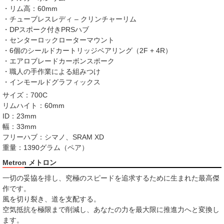
・リム高：60mm
・チューブレスレディ – クリンチャーリム
・DPスポーク付きPRSハブ
・センターロックローターマウント
・6個のシールドカートリッジベアリング（2F + 4R）
・エアロブレードカーボンスポーク
・職人の手作業による組みつけ
・インモールドグラフィックス
サイズ：700C
リムハイト：60mm
ID：23mm
幅：33mm
フリーハブ：シマノ、SRAM XD
重量：1390グラム（ペア）
Metron メトロン
一切の妥協を排し、究極のスピードを追求するために生まれた最高傑
作です。
風を切り裂き、道を支配する。
空気抵抗を極限まで削減し、あなたの力を最大限に推進力へと変換し
ます。