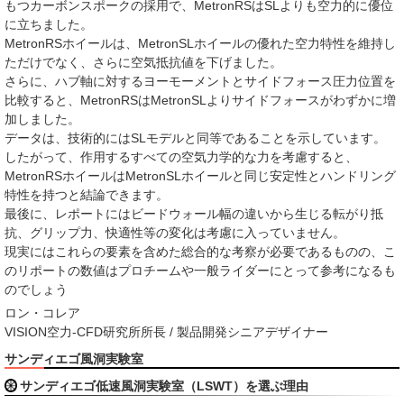
もつカーボンスポークの採用で、MetronRSはSLよりも空力的に優位
に立ちました。
MetronRSホイールは、MetronSLホイールの優れた空力特性を維持し
ただけでなく、さらに空気抵抗値を下げました。
さらに、ハブ軸に対するヨーモーメントとサイドフォース圧力位置を
比較すると、MetronRSはMetronSLよりサイドフォースがわずかに増
加しました。
データは、技術的にはSLモデルと同等であることを示しています。
したがって、作用するすべての空気力学的な力を考慮すると、
MetronRSホイールはMetronSLホイールと同じ安定性とハンドリング
特性を持つと結論できます。
最後に、レポートにはビードウォール幅の違いから生じる転がり抵
抗、グリップ力、快適性等の変化は考慮に入っていません。
現実にはこれらの要素を含めた総合的な考察が必要であるものの、こ
のリポートの数値はプロチームや一般ライダーにとって参考になるも
のでしょう
ロン・コレア
VISION空力-CFD研究所所長 / 製品開発シニアデザイナー
サンディエゴ風洞実験室
サンディエゴ低速風洞実験室（LSWT）を選ぶ理由