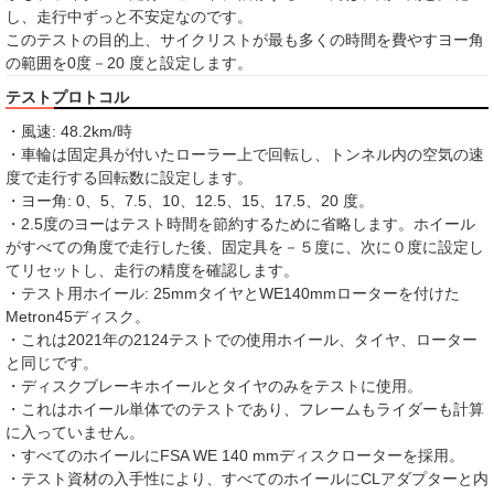
し、走行中ずっと不安定なのです。
このテストの目的上、サイクリストが最も多くの時間を費やすヨー角
の範囲を0度－20 度と設定します。
テストプロトコル
・風速: 48.2km/時
・車輪は固定具が付いたローラー上で回転し、トンネル内の空気の速
度で走行する回転数に設定します。
・ヨー角: 0、5、7.5、10、12.5、15、17.5、20 度。
・2.5度のヨーはテスト時間を節約するために省略します。ホイール
がすべての角度で走行した後、固定具を－５度に、次に０度に設定し
てリセットし、走行の精度を確認します。
・テスト用ホイール: 25mmタイヤとWE140mmローターを付けた
Metron45ディスク。
・これは2021年の2124テストでの使用ホイール、タイヤ、ローター
と同じです。
・ディスクブレーキホイールとタイヤのみをテストに使用。
・これはホイール単体でのテストであり、フレームもライダーも計算
に入っていません。
・すべてのホイールにFSA WE 140 mmディスクローターを採用。
・テスト資材の入手性により、すべてのホイールにCLアダプターと内