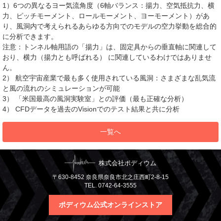
1）6つの異なるヨー気流角度（6軸バランス：揚力、空気抵抗力、横
力、ピッチモーメント、ロールモーメント、ヨーモーメント）があ
り、風洞内で考えられるあらゆる方向でのモデルの空力挙動を総合的
に分析できます。
注意：トンネル軸用語の「揚力」は、固定具からの垂直軸に関連して
おり、横力（揚力とも呼ばれる） に関連しているわけではありませ
ん。
2） 航空宇宙産業で最も多く使用されている風洞：さまざまな乱気流
と風の流れのシミュレーションが可能
3） 「米国最高の風洞実験室」との評価（最も正確な分析）
4） CFDデータを過去のVisionでのテスト結果と共に分析
一覧へ
株式会社ポディウム
〒630-8452 奈良県奈良市北之庄西町2-8-15
TEL. 0742-64-3555
ポディウム公式オンラインストア