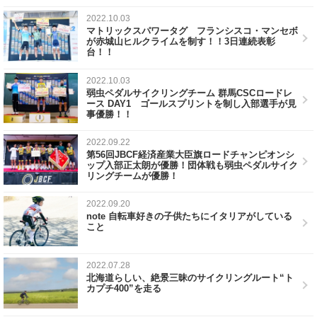
2022.10.03
マトリックスパワータグ フランシスコ・マンセボ
が赤城山ヒルクライムを制す！！3日連続表彰
台！！
2022.10.03
弱虫ペダルサイクリングチーム 群馬CSCロードレ
ース DAY1 ゴールスプリントを制し入部選手が見
事優勝！！
2022.09.22
第56回JBCF経済産業大臣旗ロードチャンピオンシ
ップ入部正太朗が優勝！団体戦も弱虫ペダルサイク
リングチームが優勝！
2022.09.20
note 自転車好きの子供たちにイタリアがしている
こと
2022.07.28
北海道らしい、絶景三昧のサイクリングルート“ト
カプチ400”を走る