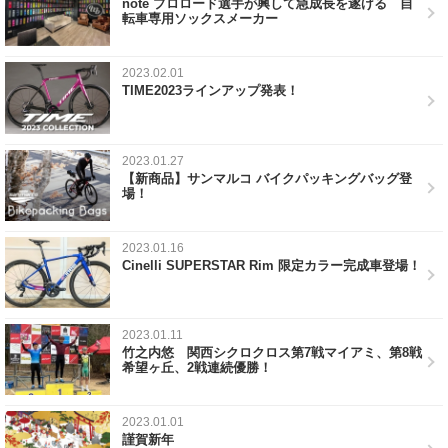
note プロロード選手が興して急成長を遂げる 自
転車専用ソックスメーカー
2023.02.01
TIME2023ラインアップ発表！
2023.01.27
【新商品】サンマルコ バイクパッキングバッグ登
場！
2023.01.16
Cinelli SUPERSTAR Rim 限定カラー完成車登場！
2023.01.11
竹之内悠 関西シクロクロス第7戦マイアミ、第8戦
希望ヶ丘、2戦連続優勝！
2023.01.01
謹賀新年