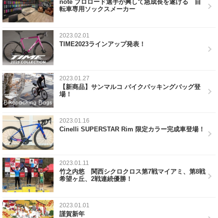
note プロロード選手が興して急成長を遂げる 自
転車専用ソックスメーカー
2023.02.01
TIME2023ラインアップ発表！
2023.01.27
【新商品】サンマルコ バイクパッキングバッグ登
場！
2023.01.16
Cinelli SUPERSTAR Rim 限定カラー完成車登場！
2023.01.11
竹之内悠 関西シクロクロス第7戦マイアミ、第8戦
希望ヶ丘、2戦連続優勝！
2023.01.01
謹賀新年