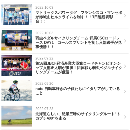
2022.10.03
マトリックスパワータグ フランシスコ・マンセボ
が赤城山ヒルクライムを制す！！3日連続表彰
台！！
2022.10.03
弱虫ペダルサイクリングチーム 群馬CSCロードレ
ース DAY1 ゴールスプリントを制し入部選手が見
事優勝！！
2022.09.22
第56回JBCF経済産業大臣旗ロードチャンピオンシ
ップ入部正太朗が優勝！団体戦も弱虫ペダルサイク
リングチームが優勝！
2022.09.20
note 自転車好きの子供たちにイタリアがしている
こと
2022.07.28
北海道らしい、絶景三昧のサイクリングルート“ト
カプチ400”を走る