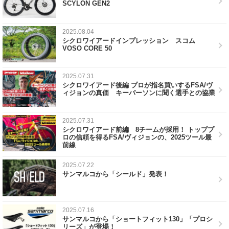
SCYLON GEN2
2025.08.04
シクロワイアードインプレッション スコム
VOSO CORE 50
2025.07.31
シクロワイアード後編 プロが指名買いするFSA/ヴ
ィジョンの真価 キーパーソンに聞く選手との協業
2025.07.31
シクロワイアード前編 8チームが採用！ トッププ
ロの信頼を得るFSA/ヴィジョンの、2025ツール最
前線
2025.07.22
サンマルコから「シールド」発表！
2025.07.16
サンマルコから「ショートフィット130」「プロシ
リーズ」が登場！